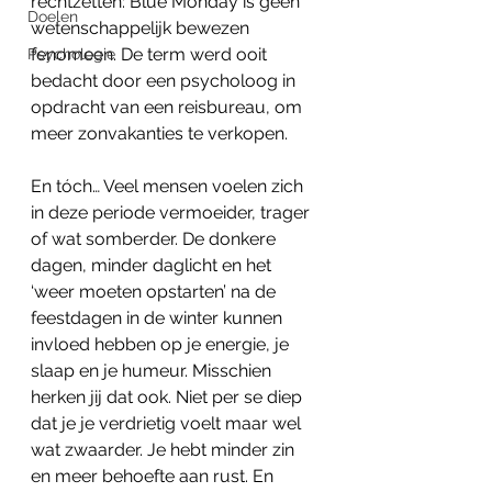
rechtzetten: Blue Monday is geen 
Doelen
wetenschappelijk bewezen 
fenomeen. De term werd ooit 
Psychologie
bedacht door een psycholoog in 
opdracht van een reisbureau, om 
meer zonvakanties te verkopen.
En tóch… Veel mensen voelen zich 
in deze periode vermoeider, trager 
of wat somberder. De donkere 
dagen, minder daglicht en het 
‘weer moeten opstarten’ na de 
feestdagen in de winter kunnen 
invloed hebben op je energie, je 
slaap en je humeur. Misschien 
herken jij dat ook. Niet per se diep 
dat je je verdrietig voelt maar wel 
wat zwaarder. Je hebt minder zin 
en meer behoefte aan rust. En 