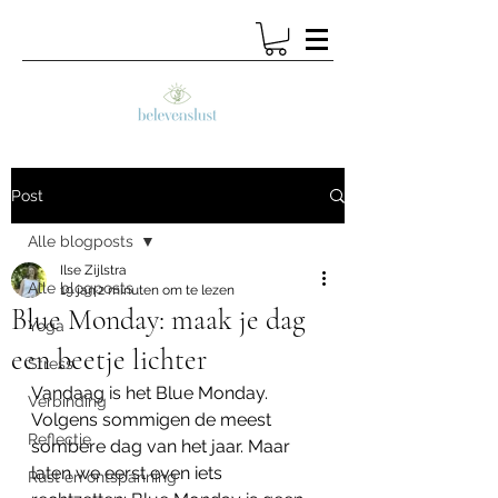
Post
Alle blogposts
Ilse Zijlstra
Alle blogposts
19 jan
2 minuten om te lezen
Blue Monday: maak je dag
Yoga
een beetje lichter
Stress
Vandaag is het Blue Monday. 
Verbinding
Volgens sommigen de meest 
Reflectie
sombere dag van het jaar. Maar 
laten we eerst even iets 
Rust en ontspanning