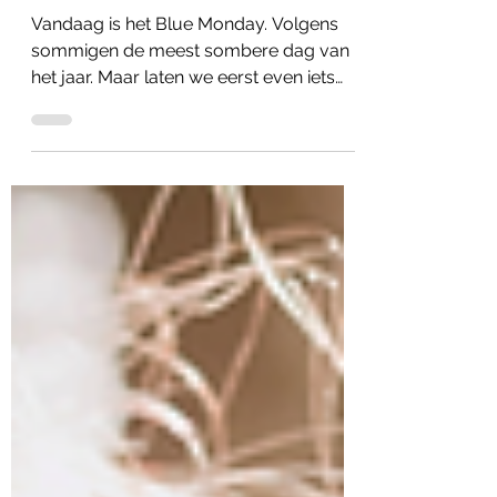
een beetje lichter
Vandaag is het Blue Monday. Volgens
sommigen de meest sombere dag van
het jaar. Maar laten we eerst even iets
rechtzetten: Blue Monday is geen
wetenschappelijk bewezen fenomeen.
De term werd ooit bedacht door een
psycholoog in opdracht van een
reisbureau, om meer zonvakanties te
verkopen. En tóch… Veel mensen voelen
zich in deze periode vermoeider, trager
of wat somberder. De donkere dagen,
minder daglicht en het ‘weer moeten
opstarten’ na de feestdagen in de winter
kunnen in