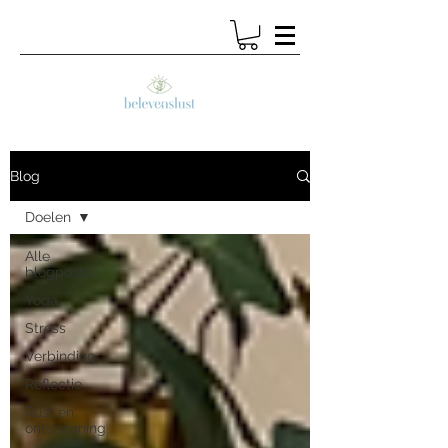
Blog
Doelen
Alle
blogposts
Yoga
Stress
Verbinding
Reflectie
Rust en
ontspanning