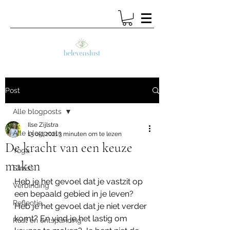
Post
Alle blogposts
Ilse Zijlstra
Alle blogposts
13 okt 2021
3 minuten om te lezen
De kracht van een keuze
Yoga
maken
Stress
Heb je het gevoel dat je vastzit op 
Verbinding
een bepaald gebied in je leven? 
Reflectie
Heb je het gevoel dat je niet verder 
komt? En vind je het lastig om 
Rust en ontspanning