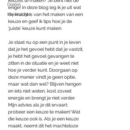
keuzes te maken? Je bent niet de 
Doelen
enige! In deze blog leg ik je uit wat 
de kracht is van het maken van een 
Psychologie
keuze en geef ik tips hoe je de 
'juiste' keuze kunt maken.
Je staat nu op een punt in je leven 
dat je het gevoel hebt dat je vastzit, 
je hebt het gevoel gevangen te 
zitten in de situatie en je weet niet 
hoe je verder kunt. Doorgaan op 
deze manier vindt je geen optie, 
maar wat dan wel? Blijven hangen 
en iets niet weten, kost zoveel 
energie en brengt je niet verder. 
Mijn advies als je dit ervaart: 
probeer een keuze te maken! Wat 
die keuze ook is. Als je een keuze 
maakt, neemt dit het machteloze 