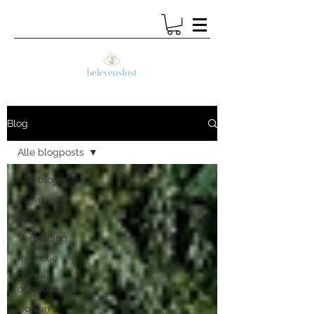
Blog
Alle blogposts
Alle blogposts
Yoga
Stress
Verbinding
Reflectie
Rust en
ontspanning
Doelen