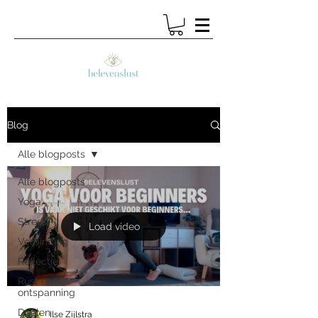
Blog
Alle blogposts
Alle blogposts
Yoga
Stress
Load video
Verbinding
Reflectie
Rust en
ontspanning
Doelen
Ilse Zijlstra