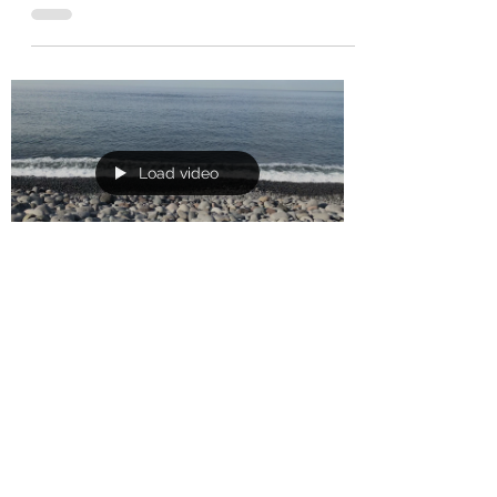
niet zonder yoga wil laten zitten, heb ik
een yogales...
Load video
Ilse Zijlstra
30 sep 2021
2 minuten om te lezen
Luisteren
Wanneer heb jij voor het laatst
geluisterd? Echt geluisterd? Naar een