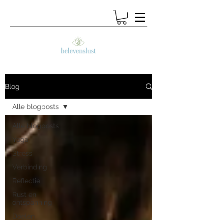
Blog
Alle blogposts
Alle blogposts
Yoga
Stress
Verbinding
Reflectie
Rust en
ontspanning
Doelen