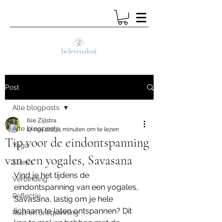
Post
Alle blogposts
Ilse Zijlstra
Alle blogposts
17 nov 2023
1 minuten om te lezen
Tip voor de eindontspanning
Yoga
van een yogales, Savasana
Stress
Vind je het tijdens de 
Verbinding
eindontspanning van een yogales, 
Reflectie
Savasana, lastig om je hele 
lichaam te laten ontspannen? Dit 
Rust en ontspanning