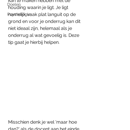
kan te maken hebben met de 
Doelen
houding waarin je ligt. Je ligt 
namelijk vaak plat languit op de 
Psychologie
grond en voor je onderrug kan dit 
niet ideaal zijn, helemaal als je 
onderrug al wat gevoelig is. Deze 
tip gaat je hierbij helpen.
Misschien denk je wel 'maar hoe 
dan?' als de docent aan het einde 