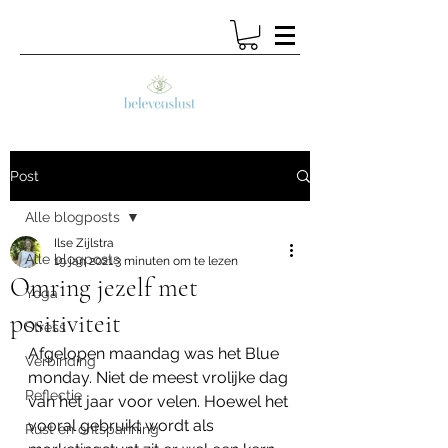
Post
Alle blogposts
Ilse Zijlstra
Alle blogposts
19 jan 2021
3 minuten om te lezen
Omring jezelf met
Yoga
positiviteit
Stress
Afgelopen maandag was het Blue 
Verbinding
monday. Niet de meest vrolijke dag 
Reflectie
van het jaar voor velen. Hoewel het 
vooral gebruikt wordt als 
Rust en ontspanning