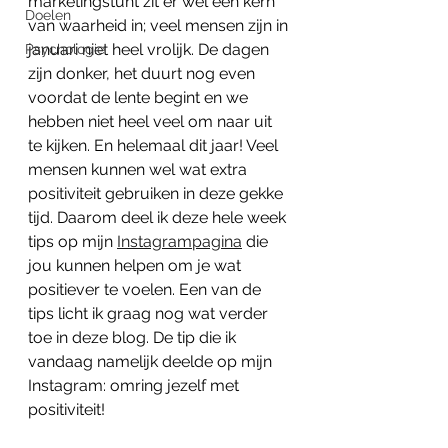
marketingstunt zit er wel een kern 
Doelen
van waarheid in; veel mensen zijn in 
januari niet heel vrolijk. De dagen 
Psychologie
zijn donker, het duurt nog even 
voordat de lente begint en we 
hebben niet heel veel om naar uit 
te kijken. En helemaal dit jaar! Veel 
mensen kunnen wel wat extra 
positiviteit gebruiken in deze gekke 
tijd. Daarom deel ik deze hele week 
tips op mijn 
Instagrampagina
 die 
jou kunnen helpen om je wat 
positiever te voelen. Een van de 
tips licht ik graag nog wat verder 
toe in deze blog. De tip die ik 
vandaag namelijk deelde op mijn 
Instagram: omring jezelf met 
positiviteit!