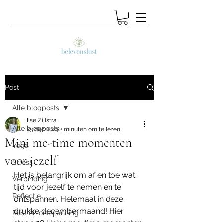
Post
Alle blogposts
Ilse Zijlstra
Alle blogposts
23 dec 2023
2 minuten om te lezen
Mini me-time momenten
Yoga
voor jezelf
Stress
Het is belangrijk om af en toe wat 
Verbinding
tijd voor jezelf te nemen en te 
Reflectie
ontspannen. Helemaal in deze 
drukke decembermaand! Hier 
Rust en ontspanning