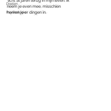
‘licht’ al jaren terug in mijn leven. Ik 
Doelen
neem je even mee, misschien 
herken je er dingen in. 
Psychologie