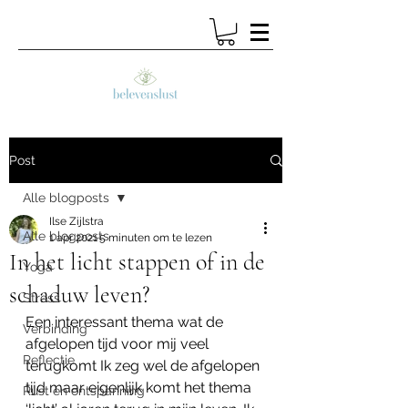
Post
Alle blogposts
Ilse Zijlstra
Alle blogposts
1 apr 2021
5 minuten om te lezen
In het licht stappen of in de
Yoga
schaduw leven?
Stress
Een interessant thema wat de 
Verbinding
afgelopen tijd voor mij veel 
Reflectie
terugkomt Ik zeg wel de afgelopen 
tijd maar eigenlijk komt het thema 
Rust en ontspanning