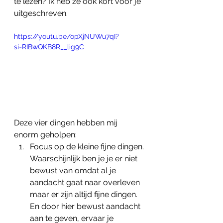
te lezen? Ik heb ze ook kort voor je 
uitgeschreven.
https://youtu.be/opXjNUWu7qI?
si=RIBwQKB8R__lig9C
Deze vier dingen hebben mij 
enorm geholpen:
Focus op de kleine fijne dingen.
Waarschijnlijk ben je je er niet 
bewust van omdat al je 
aandacht gaat naar overleven 
maar er zijn altijd fijne dingen. 
En door hier bewust aandacht 
aan te geven, ervaar je 