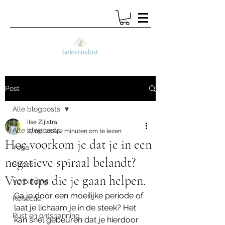
Post
Alle blogposts
Ilse Zijlstra
Alle blogposts
27 mrt 2024
2 minuten om te lezen
Hoe voorkom je dat je in een
Yoga
negatieve spiraal belandt?
Stress
Vier tips die je gaan helpen.
Verbinding
Ga je door een moeilijke periode of 
Reflectie
laat je lichaam je in de steek? Het 
Rust en ontspanning
kan snel gebeuren dat je hierdoor 