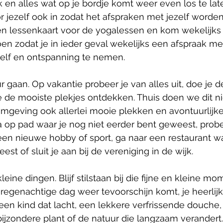
en alles wat op je bordje komt weer even los te lat
jezelf ook in zodat het afspraken met jezelf worde
en lessenkaart voor de yogalessen en kom wekelijks
n zodat je in ieder geval wekelijks een afspraak met
zelf en ontspanning te nemen. 
ur gaan. Op vakantie probeer je van alles uit, doe je d
e de mooiste plekjes ontdekken. Thuis doen we dit nie
omgeving ook allerlei mooie plekken en avontuurlijke
a op pad waar je nog niet eerder bent geweest, probe
een nieuwe hobby of sport, ga naar een restaurant wa
st of sluit je aan bij de vereniging in de wijk. 
leine dingen. Blijf stilstaan bij die fijne en kleine m
regenachtige dag weer tevoorschijn komt, je heerlijk
een kind dat lacht, een lekkere verfrissende douche
bijzondere plant of de natuur die langzaam verandert. 