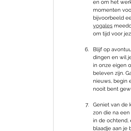
en om het werk 
momenten voor 
bijvoorbeeld e
yogales
 meedoe
om tijd voor je
Blijf op avontu
dingen en wil j
in onze eigen 
beleven zijn. G
nieuws, begin 
nooit bent gewee
Geniet van de k
zon die na een 
in de ochtend, 
blaadje aan je 