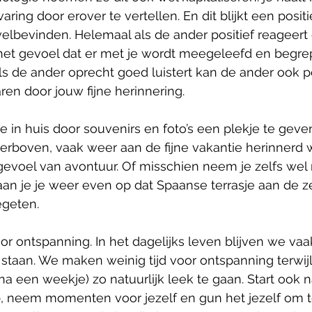
aring door erover te vertellen. En dit blijkt een positie
elbevinden. Helemaal als de ander positief reageert 
je het gevoel dat er met je wordt meegeleefd en begre
als de ander oprecht goed luistert kan de ander ook p
en door jouw fijne herinnering. 
e in huis door souvenirs en foto’s een plekje te geven
hierboven, vaak weer aan de fijne vakantie herinnerd
gevoel van avontuur. Of misschien neem je zelfs wel
an je je weer even op dat Spaanse terrasje aan de z
egeten. 
voor ontspanning. In het dagelijks leven blijven we vaak
taan. We maken weinig tijd voor ontspanning terwijl 
na een weekje) zo natuurlijk leek te gaan. Start ook n
op, neem momenten voor jezelf en gun het jezelf om 