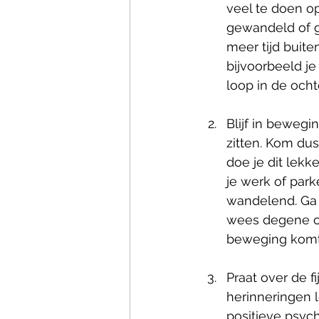
veel te doen op
gewandeld of ge
meer tijd buite
bijvoorbeeld je
loop in de och
Blijf in bewegi
zitten. Kom du
doe je dit lekk
je werk of par
wandelend. Ga 
wees degene op 
beweging komt
Praat over de f
herinneringen 
positieve psych