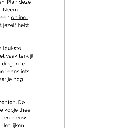
en. Plan deze 
n. Neem 
 een 
online 
 jezelf hebt 
e leukste 
t vaak terwijl 
 dingen te 
er eens iets 
ar je nog 
omenten. De 
e kopje thee 
, een nieuw 
Het lijken 