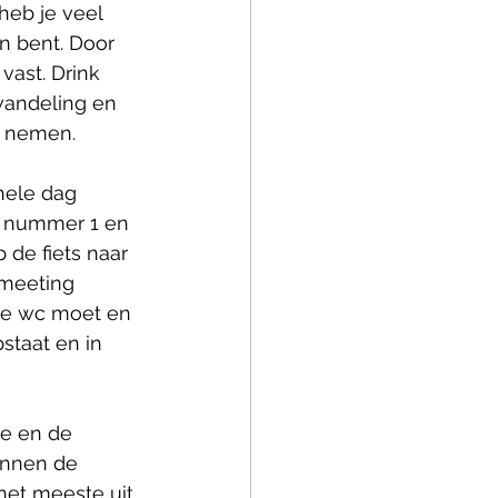
heb je veel 
n bent. Door 
vast. Drink 
wandeling en 
e nemen.
hele dag 
p nummer 1 en 
 de fiets naar 
 meeting 
de wc moet en 
staat en in 
ie en de 
innen de 
het meeste uit 