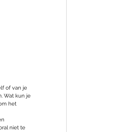
f of van je 
. Wat kun je 
om het 
en 
al niet te 