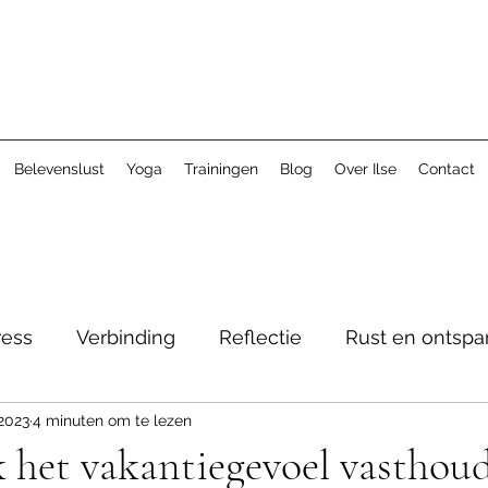
Belevenslust
Yoga
Trainingen
Blog
Over Ilse
Contact
ress
Verbinding
Reflectie
Rust en ontspa
2023
4 minuten om te lezen
 het vakantiegevoel vasthou