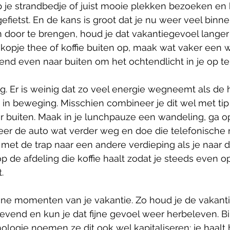
 je strandbedje of juist mooie plekken bezoeken en 
fietst. En de kans is groot dat je nu weer veel binne
n door te brengen, houd je dat vakantiegevoel langer 
 kopje thee of koffie buiten op, maak wat vaker een 
tend even naar buiten om het ochtendlicht in je op t
ng. Er is weinig dat zo veel energie wegneemt als de 
s in beweging. Misschien combineer je dit wel met ti
er buiten. Maak in je lunchpauze een wandeling, ga op
keer de auto wat verder weg en doe die telefonische
met de trap naar een andere verdieping als je naar 
de afdeling die koffie haalt zodat je steeds even op
.
ijne momenten van je vakantie. Zo houd je de vakant
levend en kun je dat fijne gevoel weer herbeleven. B
ologie noemen ze dit ook wel kapitaliseren: je haalt 