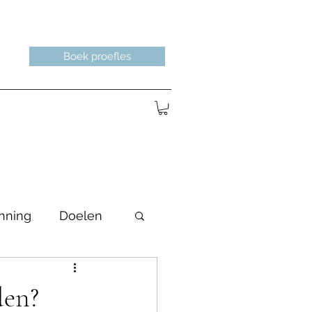
Boek proefles
nning
Doelen
den?