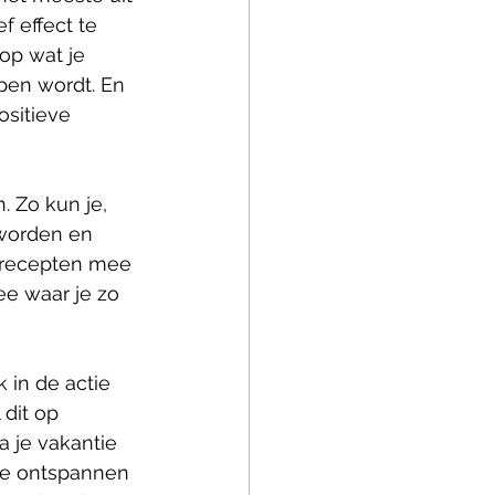
f effect te 
op wat je 
pen wordt. En 
ositieve 
. Zo kun je, 
 worden en 
 recepten mee 
ee waar je zo 
 in de actie 
dit op 
a je vakantie 
te ontspannen 