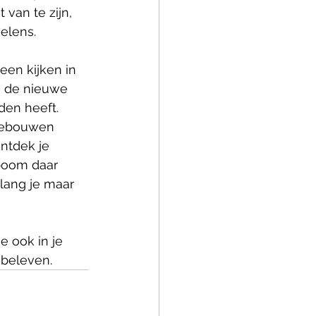
van te zijn, 
elens. 
heen kijken in 
n de nieuwe 
den heeft. 
gebouwen 
ntdek je 
boom daar 
lang je maar 
e ook in je 
 beleven.