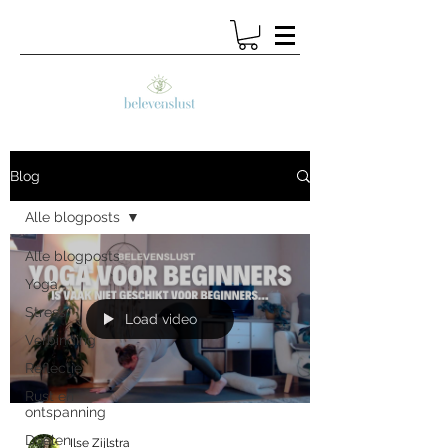
Blog
Alle blogposts
Alle blogposts
Yoga
Stress
Load video
Verbinding
Reflectie
Rust en
ontspanning
Doelen
Ilse Zijlstra