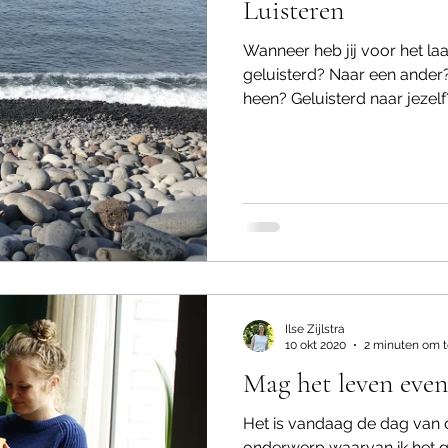
Luisteren
Wanneer heb jij voor het laa
geluisterd? Naar een ander
heen? Geluisterd naar jezelf?
Ilse Zijlstra
10 okt 2020
2 minuten om t
Mag het leven even 
Het is vandaag de dag van 
onderwerp waarvan ik het g