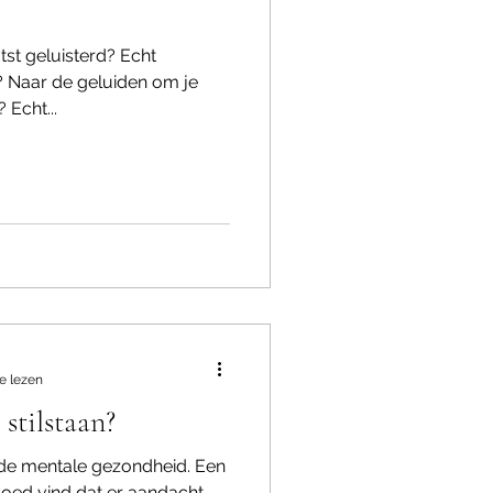
tst geluisterd? Echt
? Naar de geluiden om je
 Echt...
e lezen
stilstaan?
de mentale gezondheid. Een
oed vind dat er aandacht