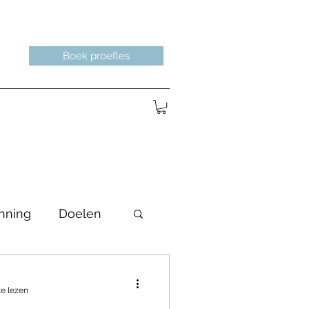
Boek proefles
nning
Doelen
e lezen