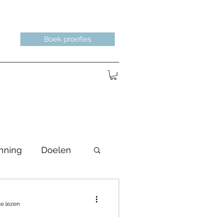
Boek proefles
nning
Doelen
te lezen