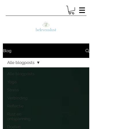
Blog
Alle blogposts
Alle blogposts
Yoga
Stress
Verbinding
Reflectie
Rust en
ontspanning
Doelen