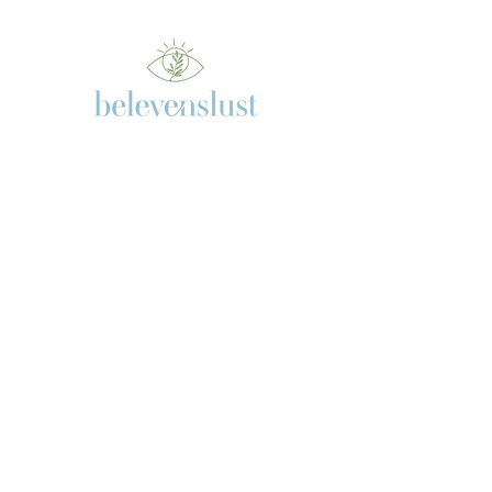
Yogalessen
Trainingen
Wandelcoaching
Blog
Ilse boeken als spreker
Positieve producten
Contact
Ilse@belevenslust.nl
Tel:
0629594987