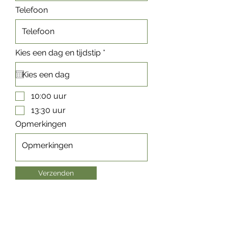
Telefoon
r
Kies een dag en tijdstip
*
e
q
u
i
r
10:00 uur
e
d
13:30 uur
Opmerkingen
Verzenden